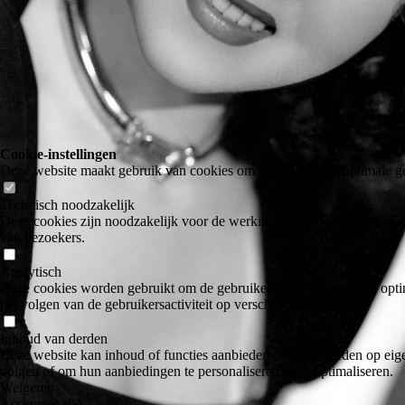
Cookie-instellingen
Deze website maakt gebruik van cookies om bezoekers een optimale ge
Technisch noodzakelijk
Deze cookies zijn noodzakelijk voor de werking van de website, bijvoo
van bezoekers.
Analytisch
Deze cookies worden gebruikt om de gebruikerservaring verder te optim
het volgen van de gebruikersactiviteit op verschillende websites.
Inhoud van derden
Deze website kan inhoud of functies aanbieden die door derden op eige
volgen of om hun aanbiedingen te personaliseren en te optimaliseren.
Weigeren
Accepteer alle