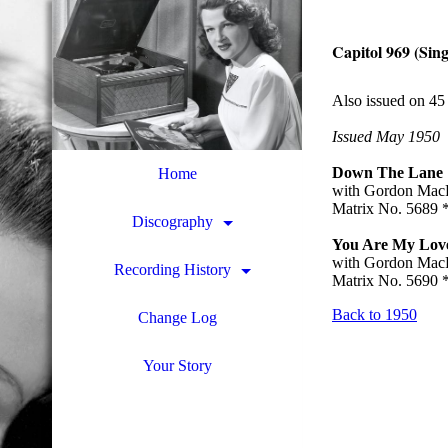
Capitol 969 (Sing
Also issued on 45
Issued May 1950
Down The Lane
Home
with Gordon MacR
Matrix No. 5689 
Discography
You Are My Lov
with Gordon MacR
Recording History
Matrix No. 5690 
Back to 1950
Change Log
Your Story